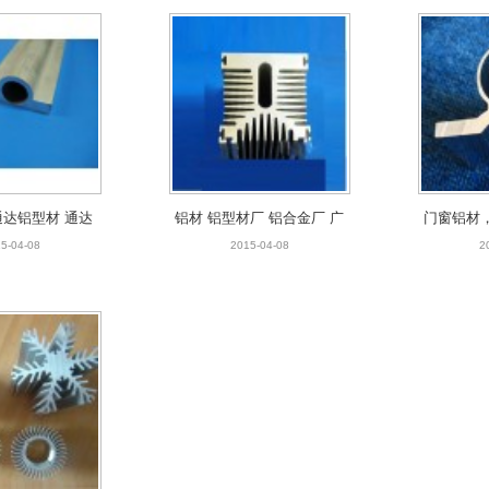
流水线型材，散热
器型材
5-04-08
通达铝型材 通达
铝材 铝型材厂 铝合金厂 广
门窗铝材
铝合金
东铝材
5-04-08
2015-04-08
2