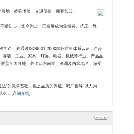
洲腹地，媲临港澳，交通便捷，商客如云。
不断进步，迄今为止，已发展成为集熔铸、挤压、氧
生产，并通过ISO9001:2000国际质量体系认证，产品
窗、幕墙、工业、家具、灯饰、电器、机械等行业。产品品
络覆盖全国各地，并出口东南亚、澳洲及西非地区，深受
家具铝材，建筑铝
隔热断桥门窗型材，移门铝
材
材，幕墙铝材
015-04-08
2015-04-08
达”的竞争基础，也是品质的保证。我厂倡导“以人为
.. [
详细介绍
]