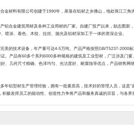
合金材料有限公司创建于1990年，座落在铝材之乡佛山，地处珠江三角
产铝合金建筑用材及各种工业用材的厂家。自建厂投产以来，励志图新，
砂、喷涂、着色、木纹、拉丝、抛光及铝材深加工于一体的资深企业。
的技术设备，年产量可达4-5万吨。产品严格按照GB/T5237-2000标准
证。产品有60多个系列6000多种规格的建筑及工业型材，广泛涉及门
能好、几何尺寸精确、色泽均匀、光洁度好、耐腐蚀等优点，产品销售网
达铝型材 通达铝
铝材 铝型材厂 铝合金厂 广东
门窗铝材，
合金
铝材
5-04-08
2015-04-08
2
多年铝型材生产管理经验，拥有一批素质高，技术好的管理人员，这是“通
，积极发挥员工的能动性、创造性力争将产品和服务真诚的宗旨，与各界朋友.