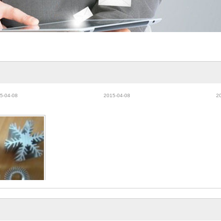
达铝型材 通达铝
铝材 铝型材厂 铝合金厂 广东
门窗铝材，
合金
铝材
5-04-08
2015-04-08
2
流水线型材，散热
器型材
5-04-08