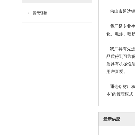
佛山市通达铝
暂无链接
我厂是专业生
化、电泳、喷
我厂具有先进完美
品质得到可靠保
质具有机械性
通达铝材 通
用户喜爱。
201
通达铝材厂积
本”的管理模式
最新供应