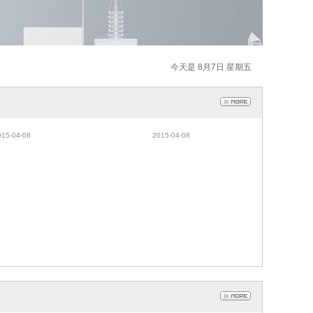
今天是 8月7日 星期五
家具铝材，建筑铝
隔热断桥门窗型材，移门铝
材
材，幕墙铝材
015-04-08
2015-04-08