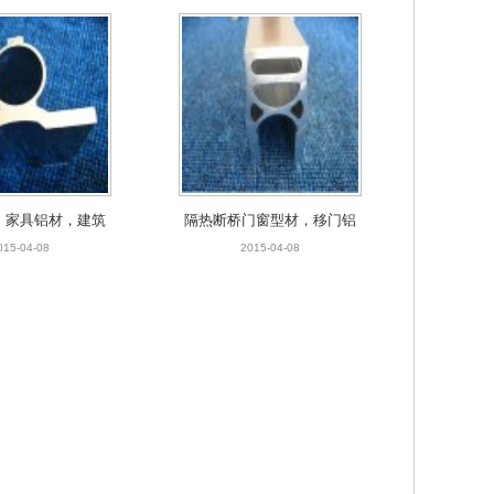
，家具铝材，建筑
隔热断桥门窗型材，移门铝
铝材
材，幕墙铝材
015-04-08
2015-04-08